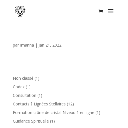
par
Imanna
|
Jan 21, 2022
1
Non classé
1
produit
1
Codex
1
produit
1
Consultation
1
produit
12
Contacts § Lignées Stellaires
12
produits
1
Formation crâne de cristal Niveau 1 en ligne
1
produit
1
Guidance Spirituelle
1
produit