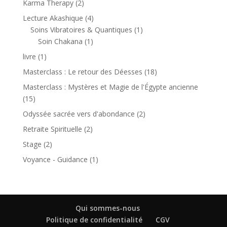
2
Karma Therapy
2
produits
4
Lecture Akashique
4
produits
1
Soins Vibratoires & Quantiques
1
1
produit
Soin Chakana
1
produit
1
livre
1
produit
18
Masterclass : Le retour des Déesses
18
produits
Masterclass : Mystères et Magie de l'Égypte ancienne
15
15
produits
2
Odyssée sacrée vers d'abondance
2
produits
2
Retraite Spirituelle
2
produits
2
Stage
2
produits
1
Voyance - Guidance
1
produit
Qui sommes-nous
Politique de confidentialité
CGV