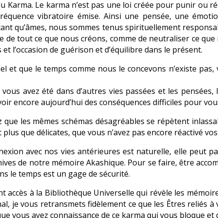
le du Karma. Le karma n’est pas une loi créée pour punir ou 
fréquence vibratoire émise. Ainsi une pensée, une émot
nt qu’âmes, nous sommes tenus spirituellement responsab
nce de tout ce que nous créons, comme de neutraliser ce que
 et l’occasion de guérison et d’équilibre dans le présent.
el et que le temps comme nous le concevons n’existe pas, vo
e vous avez été dans d’autres vies passées et les pensées,
oir encore aujourd’hui des conséquences difficiles pour vo
tez que les mêmes schémas désagréables se répètent inlass
 plus que délicates, que vous n’avez pas encore réactivé vos
exion avec nos vies antérieures est naturelle, elle peut p
chives de notre mémoire Akashique. Pour se faire, être acco
ans le temps est un gage de sécurité.
t accès à la Bibliothèque Universelle qui révèle les mémoir
nal, je vous retransmets fidèlement ce que les Êtres reliés 
 que vous ayez connaissance de ce karma qui vous bloque et de