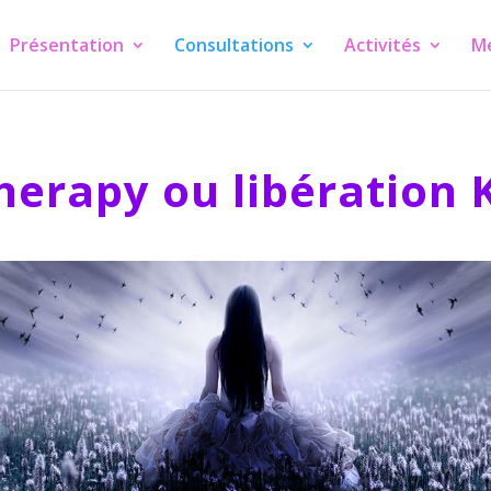
Présentation
Consultations
Activités
M
erapy ou libération