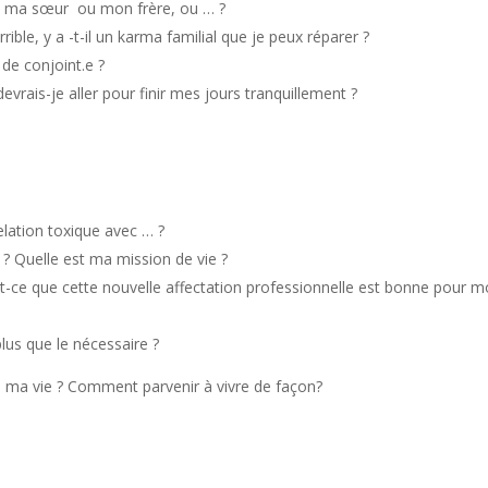
c ma sœur ou mon frère, ou … ?
ble, y a -t-il un karma familial que je peux réparer ?
de conjoint.e ?
vrais-je aller pour finir mes jours tranquillement ?
lation toxique avec … ?
 ? Quelle est ma mission de vie ?
st-ce que cette nouvelle affectation professionnelle est bonne pour m
lus que le nécessaire ?
s ma vie ? Comment parvenir à vivre de façon?