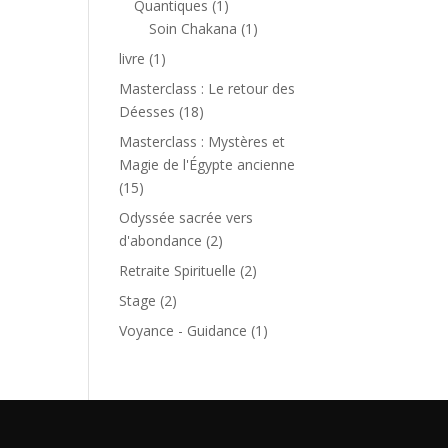
1
Quantiques
1
produit
1
Soin Chakana
1
produit
1
livre
1
produit
Masterclass : Le retour des
18
Déesses
18
produits
Masterclass : Mystères et
Magie de l'Égypte ancienne
15
15
produits
Odyssée sacrée vers
2
d'abondance
2
produits
2
Retraite Spirituelle
2
produits
2
Stage
2
produits
1
Voyance - Guidance
1
produit