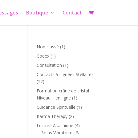
essages
Boutique
Contact
1
Non classé
1
produit
1
Codex
1
produit
1
Consultation
1
produit
Contacts § Lignées Stellaires
12
12
produits
Formation crâne de cristal
1
Niveau 1 en ligne
1
produit
1
Guidance Spirituelle
1
produit
2
Karma Therapy
2
produits
4
Lecture Akashique
4
produits
Soins Vibratoires &