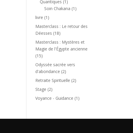
1
Quantiques
1
produit
1
Soin Chakana
1
produit
1
livre
1
produit
Masterclass : Le retour des
18
Déesses
18
produits
Masterclass : Mystères et
Magie de l'Égypte ancienne
15
15
produits
Odyssée sacrée vers
2
d'abondance
2
produits
2
Retraite Spirituelle
2
produits
2
Stage
2
produits
1
Voyance - Guidance
1
produit