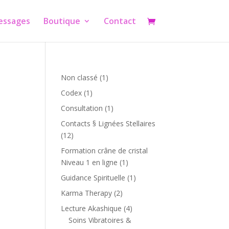
essages
Boutique
Contact
1
Non classé
1
produit
1
Codex
1
produit
1
Consultation
1
produit
Contacts § Lignées Stellaires
12
12
produits
Formation crâne de cristal
1
Niveau 1 en ligne
1
produit
1
Guidance Spirituelle
1
produit
2
Karma Therapy
2
produits
4
Lecture Akashique
4
produits
Soins Vibratoires &