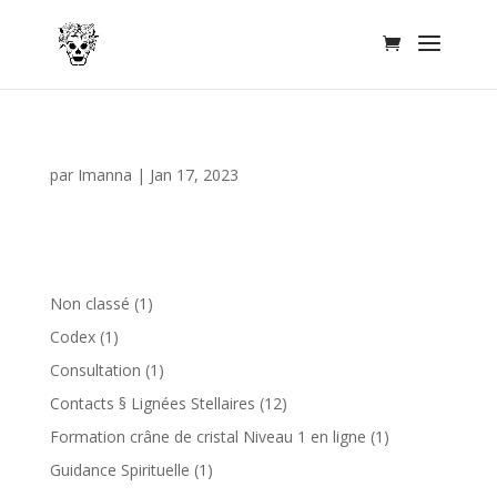
par
Imanna
|
Jan 17, 2023
1
Non classé
1
produit
1
Codex
1
produit
1
Consultation
1
produit
12
Contacts § Lignées Stellaires
12
produits
1
Formation crâne de cristal Niveau 1 en ligne
1
produit
1
Guidance Spirituelle
1
produit