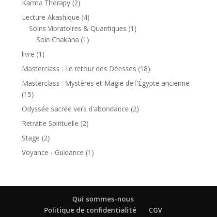
2
Karma Therapy
2
produits
4
Lecture Akashique
4
produits
1
Soins Vibratoires & Quantiques
1
1
produit
Soin Chakana
1
produit
1
livre
1
produit
18
Masterclass : Le retour des Déesses
18
produits
Masterclass : Mystères et Magie de l'Égypte ancienne
15
15
produits
2
Odyssée sacrée vers d'abondance
2
produits
2
Retraite Spirituelle
2
produits
2
Stage
2
produits
1
Voyance - Guidance
1
produit
Qui sommes-nous
Politique de confidentialité
CGV