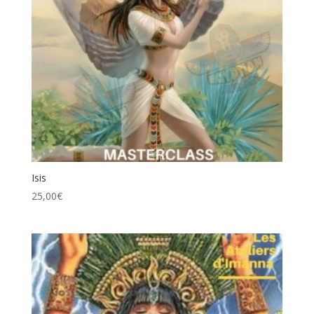
Isis
25,00
€