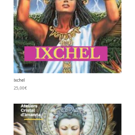
Ixchel
25,00
€