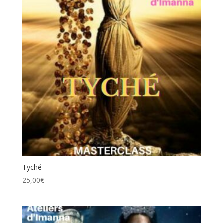
Tyché
25,00
€