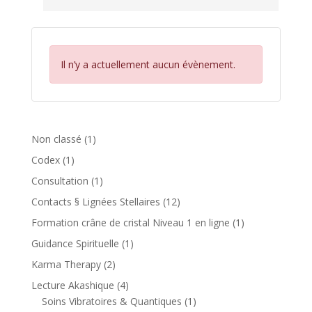
Il n’y a actuellement aucun évènement.
1
Non classé
1
produit
1
Codex
1
produit
1
Consultation
1
produit
12
Contacts § Lignées Stellaires
12
produits
1
Formation crâne de cristal Niveau 1 en ligne
1
produit
1
Guidance Spirituelle
1
produit
2
Karma Therapy
2
produits
4
Lecture Akashique
4
produits
1
Soins Vibratoires & Quantiques
1