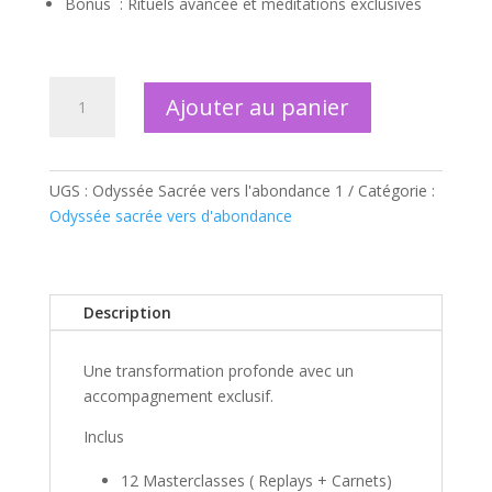
Bonus : Rituels avancée et méditations exclusives
quantité
Ajouter au panier
de
Le
cercle
des
UGS :
Odyssée Sacrée vers l'abondance 1
Catégorie :
Initiés
Odyssée sacrée vers d'abondance
Description
Une transformation profonde avec un
accompagnement exclusif.
Inclus
12 Masterclasses ( Replays + Carnets)