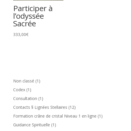
Participer à
l’odyssée
Sacrée
333,00
€
1
Non classé
1
produit
1
Codex
1
produit
1
Consultation
1
produit
12
Contacts § Lignées Stellaires
12
produits
1
Formation crâne de cristal Niveau 1 en ligne
1
produit
1
Guidance Spirituelle
1