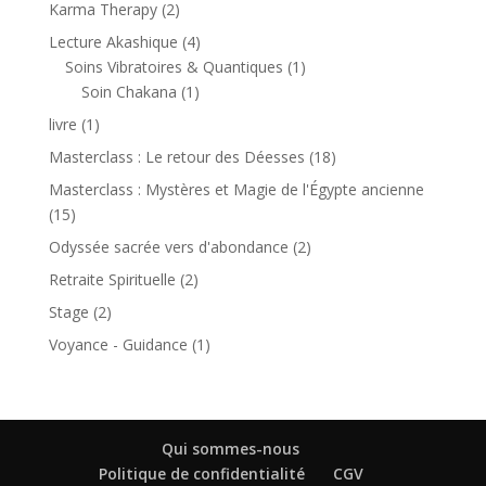
produit
2
Karma Therapy
2
produits
4
Lecture Akashique
4
produits
1
Soins Vibratoires & Quantiques
1
1
produit
Soin Chakana
1
produit
1
livre
1
produit
18
Masterclass : Le retour des Déesses
18
produits
Masterclass : Mystères et Magie de l'Égypte ancienne
15
15
produits
2
Odyssée sacrée vers d'abondance
2
produits
2
Retraite Spirituelle
2
produits
2
Stage
2
produits
1
Voyance - Guidance
1
produit
Qui sommes-nous
Politique de confidentialité
CGV