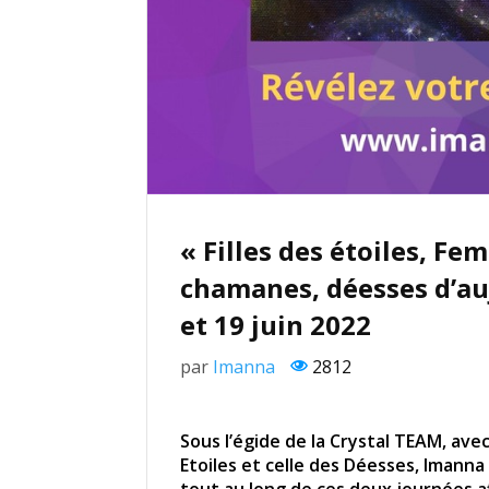
« Filles des étoiles, F
chamanes, déesses d’au
et 19 juin 2022
par
Imanna
2812
Sous l’égide de la Crystal TEAM, ave
Etoiles et celle des Déesses, Iman
tout au long de ces deux journées 