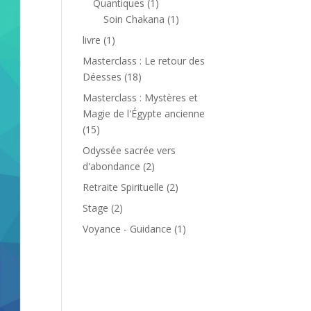
1
Quantiques
1
produit
1
Soin Chakana
1
produit
1
livre
1
produit
Masterclass : Le retour des
18
Déesses
18
produits
Masterclass : Mystères et
Magie de l'Égypte ancienne
15
15
produits
Odyssée sacrée vers
2
d'abondance
2
produits
2
Retraite Spirituelle
2
produits
2
Stage
2
produits
1
Voyance - Guidance
1
produit