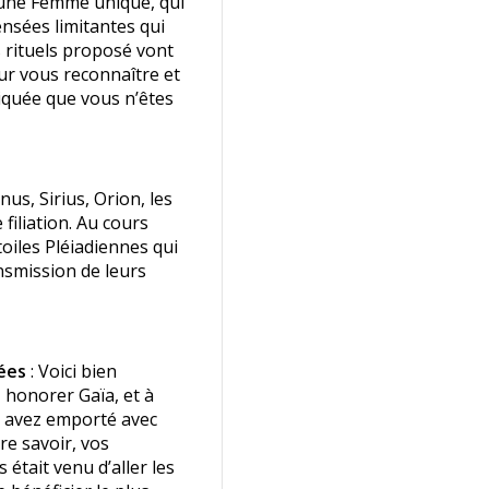
e une Femme unique, qui
nsées limitantes qui
s rituels proposé vont
ur vous reconnaître et
riquée que vous n’êtes
énus, Sirius, Orion, les
filiation. Au cours
oiles Pléiadiennes qui
nsmission de leurs
sées
: Voici bien
 honorer Gaïa, et à
s avez emporté avec
re savoir, vos
 était venu d’aller les