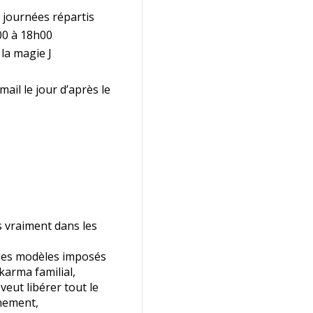
 journées répartis
00 à 18h00
 la magie J
ail le jour d’après le
 vraiment dans les
 les modèles imposés
karma familial,
eut libérer tout le
inement,