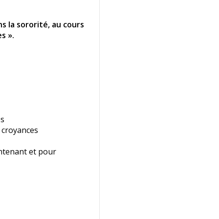
s la sororité, au cours
s ».
es
s croyances
intenant et pour