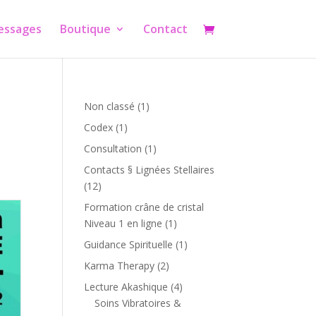
essages
Boutique
Contact
1
Non classé
1
produit
1
Codex
1
produit
1
Consultation
1
produit
Contacts § Lignées Stellaires
12
12
produits
Formation crâne de cristal
1
Niveau 1 en ligne
1
produit
1
Guidance Spirituelle
1
produit
2
Karma Therapy
2
produits
4
Lecture Akashique
4
produits
Soins Vibratoires &